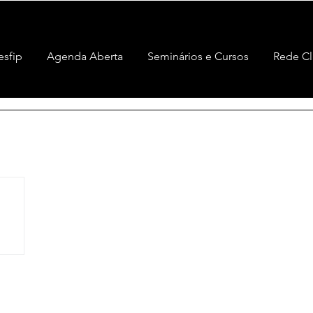
esfip
Agenda Aberta
Seminários e Cursos
Rede Cl
0 posts