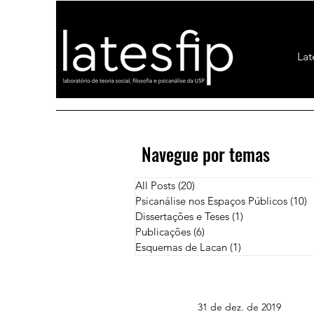
Lat
Navegue por temas
All Posts
(20)
20 posts
Psicanálise nos Espaços Públicos
(10)
1
Dissertações e Teses
(1)
1 post
Publicações
(6)
6 posts
Esquemas de Lacan
(1)
1 post
31 de dez. de 2019