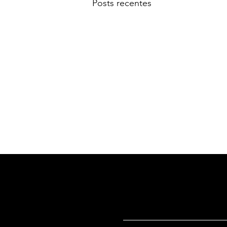
Posts recentes
Do silêncio ao testemunho: história
de um ribeirinho do rio
Autora: Flavia Gleich Leia
http://www.flappsip.com/revistas/
revista_flappsip.pdf Baixar