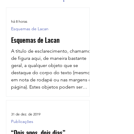
há 8 horas
Esquemas de Lacan
Esquemas de Lacan
A título de esclarecimento, chamamos
de figura aqui, de maneira bastante
geral, a qualquer objeto que se
destaque do corpo do texto (mesmo
em nota de rodapé ou nas margens da
página). Estes objetos podem ser
desenhos, diagramas, grafos,
esquemas, fórmulas, matemas, letras
chinesas, figuras matemáticas, figuras
31 de dez. de 2019
topológicas, mapas, nós, tranças, etc.
Publicações
De modo amplo, tudo aquilo que não
possa ser facilmente digitado em um
“Dois anos, dois dias”