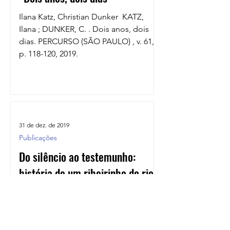
programa de edição de texto foi
Ilana Katz, Christian Dunker ​ KATZ,
tratado como figura para a
Ilana ; DUNKER, C. . Dois anos, dois
dias. PERCURSO (SÃO PAULO) , v. 61,
p. 118-120, 2019.
31 de dez. de 2019
Publicações
Do silêncio ao testemunho:
história de um ribeirinho do rio
Autora: Flavia Gleich Leia
http://www.flappsip.com/revistas/revist
a_flappsip.pdf Baixar arquivo em .pdf