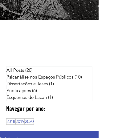
All Posts
(20)
20 posts
Psicanálise nos Espaços Públicos
(10)
10 posts
Dissertações e Teses
(1)
1 post
Publicações
(6)
6 posts
Esquemas de Lacan
(1)
1 post
Navegar por ano:
2018
2019
2020